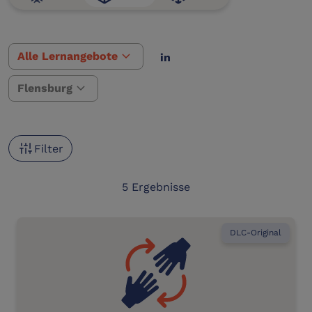
expand_more
Alle Lernangebote
in
expand_more
Flensburg
instant_mix
Filter
5 Ergebnisse
DLC-Original