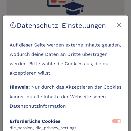
Datenschutz-Einstellungen
cookie
Hilfsmittel und Tools des
wissenschaftlichen Schreibens
Auf dieser Seite werden externe Inhalte geladen,
location_city
DLC-Entwicklungshub unterwegs
wodurch deine Daten an Dritte übertragen
schedule
08. September, 10:00 Uhr – Dauer 2:30
werden. Bitte wähle die Cookies aus, die du
Std.
akzeptieren willst.
Zum Lernangebot
navigate_next
Nur durch das Akzeptieren der Cookies
Hinweis:
location_on
label
kostenfrei
Flensburg
kannst du alle Inhalte der Webseite sehen.
Datenschutzinformation
Erforderliche Cookies
DLC-Original
dlc_session, dlc_privacy_settings,